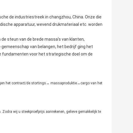
he de industriestreek in changzhou, China. Onze die
edische apparatuur, wevend drukmateriaal etc. worden
n de steun van de brede massa's van klanten,
te gemeenschap van belangen, het bedrijf ging het
ge fundamenten voor het strategische doel om de
igen het contract/de stortings→ massaproduktie→cargo van het
. Zodra wij u steekproefprijs aanrekenen, gelieve gemakkelijk te