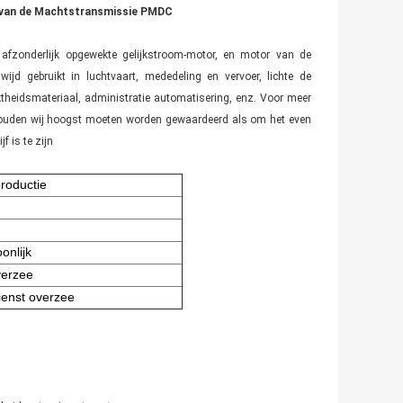
van de Machtstransmissie PMDC
 afzonderlijk opgewekte gelijkstroom-motor, en motor van de
d gebruikt in luchtvaart, mededeling en vervoer, lichte de
ktheidsmateriaal, administratie automatisering, enz. Voor meer
e, zouden wij hoogst moeten worden gewaardeerd als om het even
 is te zijn
roductie
onlijk
verzee
ienst overzee