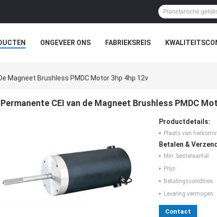
DUCTEN
ONGEVEER ONS
FABRIEKSREIS
KWALITEITSCO
De Magneet Brushless PMDC Motor 3hp 4hp 12v
Permanente CEI van de Magneet Brushless PMDC Mot
Productdetails:
Plaats van herkoms
Betalen & Verzen
Min. bestelaantal:
Prijs:
Betalingscondities:
Levering vermogen:
Contact