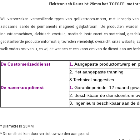
Elektronisch Deurslot 25mm het TOESTELmotor 
Wij veroorzaken verschillende types van gelijkstroom-motor, met inbegrip van
zeldzame aarde de permanente magneet gelijkstroom. De producten worden wij
industriemachines, elektrisch voertuig, medisch instrument en materiaal, geschi
gedetailleerde producteninformatie, tevreden vriendelijk overzicht onze websit
welk onderzoek van u, en wij dit wensen er een kans om van de dienst aan uw bedrijf
De Customerizeddienst
1.
Aangepaste productontwerp en p
2. Het aangepaste tranning
3.Technical suggesties
De naverkoopdienst
1.
Garantieperiode: 12 maand gewo
2. Beschikbaar de dienstcentrum o
3. Ingenieurs beschikbaar aan de d
* Diametre is 25MM
* De snelheid kan door vereist uw worden aangepast