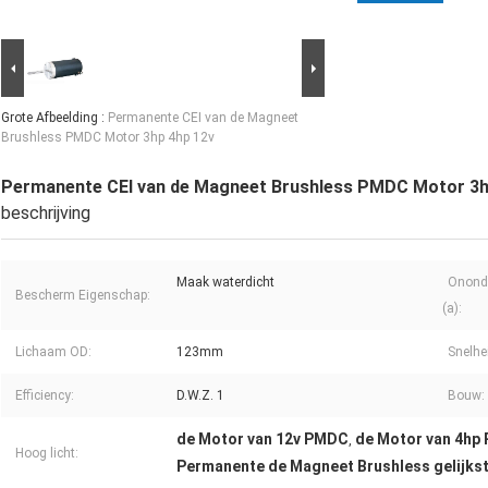
Grote Afbeelding :
Permanente CEI van de Magneet
Brushless PMDC Motor 3hp 4hp 12v
Permanente CEI van de Magneet Brushless PMDC Motor 3h
beschrijving
Maak waterdicht
Onond
Bescherm Eigenschap:
(a):
Lichaam OD:
123mm
Snelhe
Efficiency:
D.W.Z. 1
Bouw:
de Motor van 12v PMDC
de Motor van 4hp
,
Hoog licht:
Permanente de Magneet Brushless gelijks