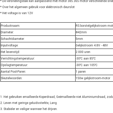
* De versnellingsbak kan aanpassend met motor 385.365 motor verschillende snel
* Over het algemeen gebruik voor elektronisch deurslot
* Het voltage is van 12V
Productnaam:
RS borstelgelijkstroom mot
Diameter:
Φ42mm
Schachtdiameter:
5mm
Inputvoltage:
Gelijkstroom 4.8V - 48V
Het levenstijd:
2.000 uren
Verrichtingstemperatuur:
-30℃ aan 85℃
Opslagtemperatuur:
-30℃ aan 105℃
Aantal Pool-Paren:
1 paren
Sleutelwoorden:
150w gelijkstroom-motor
1. Het gebruiken emailleerde Koperdraad, Geëmailleerde niet Aluminiumdraad, zoda
2. Leven met geringe geluidssterkte, Lang.
3. Stabieler en veiliger wanneer het drijven.