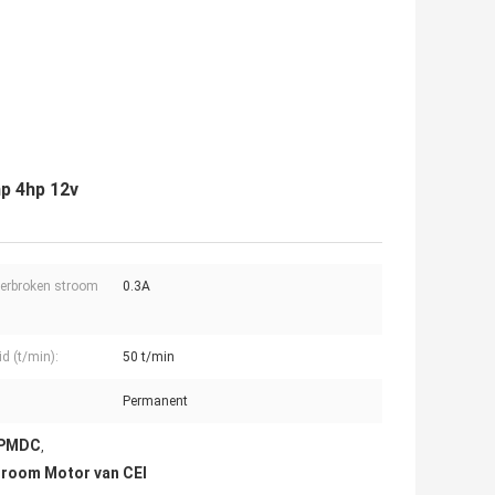
p 4hp 12v
erbroken stroom
0.3A
id (t/min):
50 t/min
Permanent
 PMDC
,
troom Motor van CEI