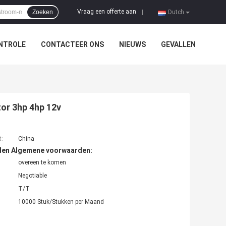
Vraag een offerte aan
Zoeken
|
Dutch
NTROLE
CONTACTEER ONS
NIEUWS
GEVALLEN
or 3hp 4hp 12v
t:
China
den Algemene voorwaarden:
overeen te komen
Negotiable
T/T
10000 Stuk/Stukken per Maand