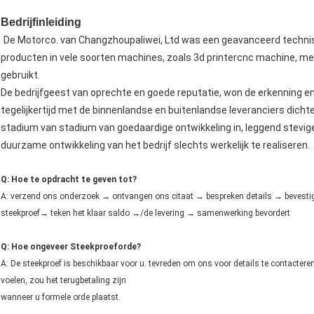
Bedrijfinleiding
De Motorco. van Changzhoupaliwei, Ltd was een geavanceerd technisc
producten in vele soorten machines, zoals 3d printercnc machine, m
gebruikt.
De bedrijfgeest van oprechte en goede reputatie, won de erkenning e
tegelijkertijd met de binnenlandse en buitenlandse leveranciers dich
stadium van stadium van goedaardige ontwikkeling in, leggend stevi
duurzame ontwikkeling van het bedrijf slechts werkelijk te realiseren.
Q: Hoe te opdracht te geven tot?
A: verzend ons onderzoek → ontvangen ons citaat → bespreken details → bevest
steekproef→ teken het klaar saldo →/de levering → samenwerking bevordert
Q: Hoe ongeveer Steekproeforde?
A: De steekproef is beschikbaar voor u. tevreden om ons voor details te contacteren
voelen, zou het terugbetaling zijn
wanneer u formele orde plaatst.