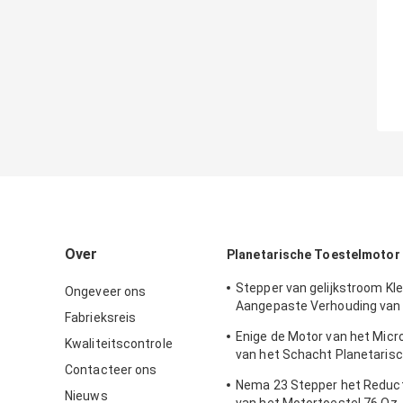
Over
Planetarische Toestelmotor
Stepper van gelijkstroom Kle
Ongeveer ons
Aangepaste Verhouding van
Fabrieksreis
Motornema23 Hoge Precisie 
Enige de Motor van het Mic
0.55N.M - 3.1N.M
Kwaliteitscontrole
van het Schacht Planetaris
Contacteer ons
Motor 1.89N.M Wormtoestel
Nema 23 Stepper het Reduc
Nieuws