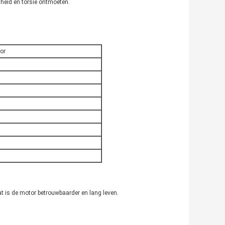
heid en torsie ontmoeten.
or
t is de motor betrouwbaarder en lang leven.