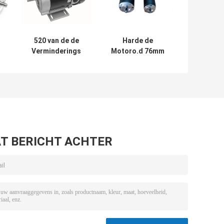
520 van de de
Harde de
Verminderings
Motoro.d 76mm
Stille Hoge Macht
0.4Nm 2600 T/min
s
gelijkstroom van
Motor van Ferrit
12V 24V het
PMDC
Nm
Toestelmotor
7mm Geborstelde
Motor
T BERICHT ACHTER