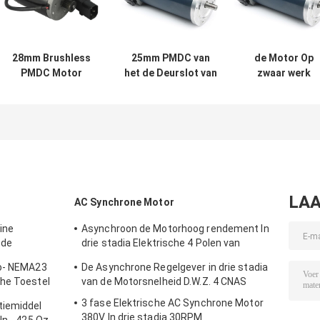
28mm Brushless
25mm PMDC van
de Motor Op
PMDC Motor
het de Deurslot van
zwaar werk
Planetarische
de TOESTELmotor
berekende 24V
Versnellingsbak
Elektronische de
600w Brushles
Met lage snelheid
Machtstransmissie
gelijkstroom
12v
Motor van 180
PMDC met
Codeur
LAA
AC Synchrone Motor
ine
Asynchroon de Motorhoog rendement In
 de
drie stadia Elektrische 4 Polen van
1/3 - 1/1000
1431RPM 1.1KW AC
ro- NEMA23
De Asynchrone Regelgever in drie stadia
che Toestel
van de Motorsnelheid D.W.Z. 4 CNAS
3 fase Elektrische AC Synchrone Motor
tiemiddel
380V In drie stadia 30RPM