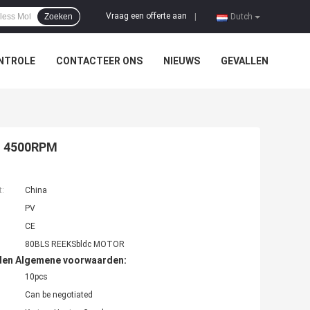
Vraag een offerte aan
Zoeken
|
Dutch
NTROLE
CONTACTEER ONS
NIEUWS
GEVALLEN
M 4500RPM
t:
China
PV
CE
80BLS REEKSbldc MOTOR
den Algemene voorwaarden:
10pcs
Can be negotiated