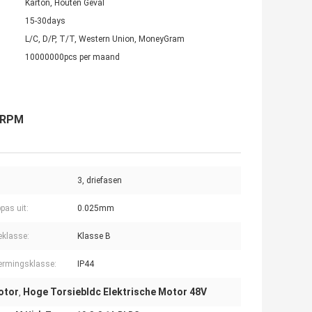
Karton, Houten Geval
15-30days
L/C, D/P, T/T, Western Union, MoneyGram
10000000pcs per maand
0RPM
3, driefasen
pas uit:
0.025mm
eklasse:
Klasse B
ermingsklasse:
IP44
otor
Hoge Torsiebldc Elektrische Motor 48V
,