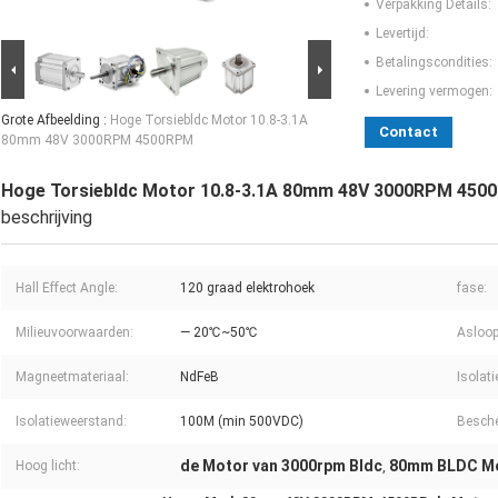
Verpakking Details:
Levertijd:
Betalingscondities:
Levering vermogen:
Grote Afbeelding :
Hoge Torsiebldc Motor 10.8-3.1A
Contact
80mm 48V 3000RPM 4500RPM
Hoge Torsiebldc Motor 10.8-3.1A 80mm 48V 3000RPM 450
beschrijving
Hall Effect Angle:
120 graad elektrohoek
fase:
Milieuvoorwaarden:
— 20℃~50℃
Asloop
Magneetmateriaal:
NdFeB
Isolati
Isolatieweerstand:
100M (min 500VDC)
Besch
de Motor van 3000rpm Bldc
80mm BLDC M
Hoog licht:
,