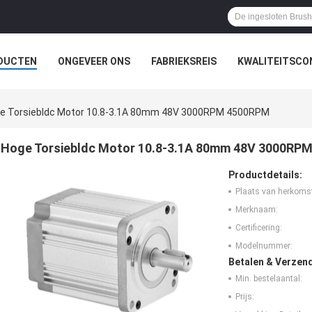
DUCTEN
ONGEVEER ONS
FABRIEKSREIS
KWALITEITSCO
e Torsiebldc Motor 10.8-3.1A 80mm 48V 3000RPM 4500RPM
Hoge Torsiebldc Motor 10.8-3.1A 80mm 48V 3000RP
Productdetails:
Plaats van herkoms
Merknaam:
Certificering:
Modelnummer:
Betalen & Verzen
Min. bestelaantal:
Prijs: