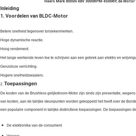
Heers Merk 80mm 48V 3000RPM-4500RP, de Motor v
Inleiding
1. Voordelen van BLDC-Motor
Betere snelheid tegenover torsiekenmerken.
Hoge dynamische reactie.
Hoog rendement.
Het lange werkende leven toe te schrijven aan een gebrek aan elektro en wrijvingv
Geruisloze verrichting.
Hogere snelheidswaaiers.
Toepassingen
2.
De kosten van de Brushless gelijkstroom-Motor zijn sinds zijn presentatie, wegen
van kosten, aan de talrijke steunpunten worden gekoppeld het heeft over de Borste
een populaire component in talrijke distinctieve toepassingen. De toepassingen 
De elektronika van de consument