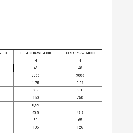
4830
80BLS106WD4830
80BLS126WD4830
4
4
48
48
3000
3000
1.75
2.38
2.5
3.1
550
750
0,59
0,63
43.8
46.6
53
65
106
126