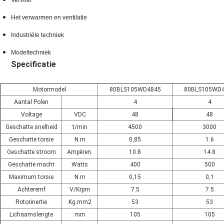
Vervoer
Het verwarmen en ventilatie
Industriële techniek
Modeltechniek
Specificatie
Motormodel
80BLS105WD4845
80BLS105WD
Aantal Polen
4
4
Voltage
VDC
48
48
Geschatte snelheid
t/min
4500
3000
Geschatte torsie
N.m
0,85
1.6
Geschatte stroom
Ampèren.
10.8
14.8
Geschatte macht
Watts
400
500
Maximum torsie
N.m
0,15
0,1
Achteremf
V/Krpm
7.5
7.5
Rotorinertie
Kg.mm2
53
53
Lichaamslengte
mm
105
105